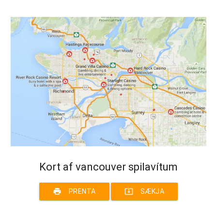
Kort af vancouver spilavítum
print
system_update_alt
PRENTA
SÆKJA