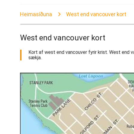
Heimasíðuna
West end vancouver kort
West end vancouver kort
Kort af west end vancouver fyrir krist. West end va
sækja.