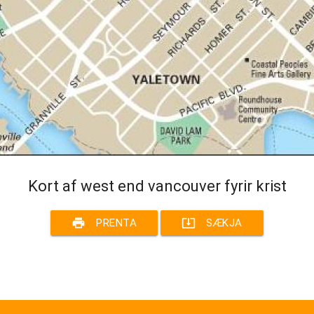
Kort af west end vancouver fyrir krist
print
system_update_alt
PRENTA
SÆKJA