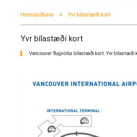
Heimasíðuna
Yvr bílastæði kort
Yvr bílastæði kort
Vancouver flugvöllur bílastæði kort. Yvr bílastæði k