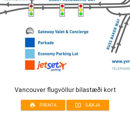
Vancouver flugvöllur bílastæði kort
print
system_update_alt
PRENTA
SÆKJA