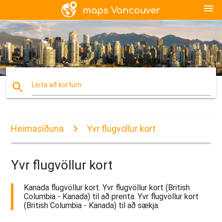
menu
search
Leita að kortum
Heimasíðuna
Yvr flugvöllur kort
Yvr flugvöllur kort
Kanada flugvöllur kort. Yvr flugvöllur kort (British
Columbia - Kanada) til að prenta. Yvr flugvöllur kort
(British Columbia - Kanada) til að sækja.