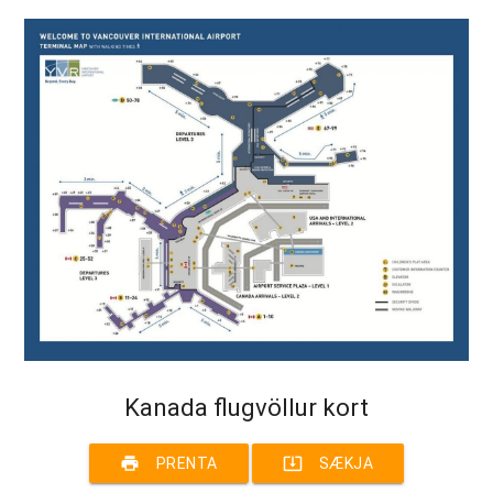
Kanada flugvöllur kort
print
system_update_alt
PRENTA
SÆKJA